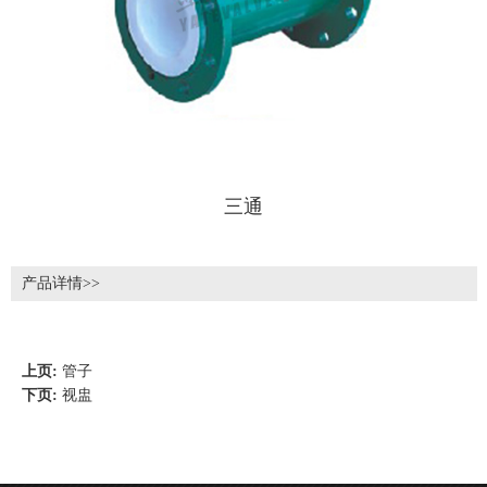
三通
产品详情>>
上页:
管子
下页:
视盅